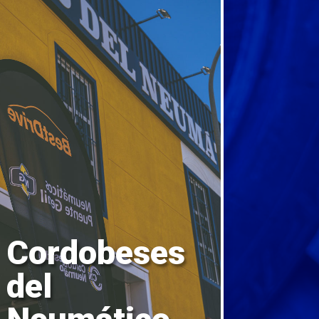
Cordobeses
del