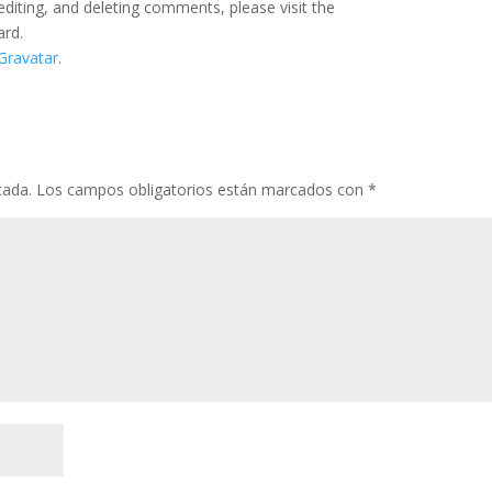
editing, and deleting comments, please visit the
ard.
Gravatar
.
cada.
Los campos obligatorios están marcados con
*