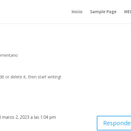
Inicio
Sample Page
WE
omentario
t or delete it, then start writing!
l marzo 2, 2023 a las 1:04 pm
Responde